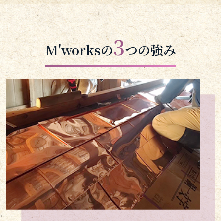
3
M'worksの
つの強み