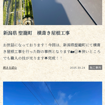
新潟県 聖籠町 横葺き屋根工事
お世話になっております！今回は、新潟県聖籠町にて横葺
き屋根工事を行った際の事例となります🏡①🌟狭いところ
でも職人の技が光ります🌟完成！！
続きを読む
2025.10.24
施工事例